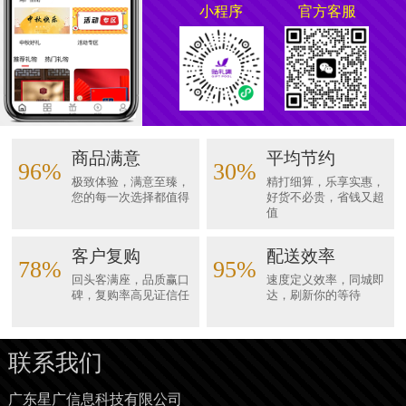
小程序
官方客服
商品满意
平均节约
96%
30%
极致体验，满意至臻，
精打细算，乐享实惠，
您的每一次选择都值得
好货不必贵，省钱又超
值
客户复购
配送效率
78%
95%
回头客满座，品质赢口
速度定义效率，同城即
碑，复购率高见证信任
达，刷新你的等待
联系我们
广东星广信息科技有限公司