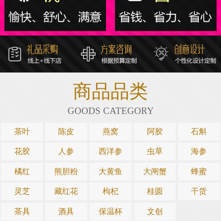
商品品类
GOODS CATEGORY
茶叶
陈皮
燕窝
阿胶
石斛
花胶
人参
西洋参
虫草
海参
橘红
熊胆粉
大黄鱼
大闸蟹
蜂蜜
灵芝
藏红花
枸杞
桂圆
干货
茶具
酒具
保温杯
文创